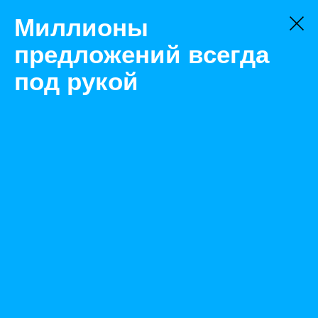
Миллионы
предложений всегда
под рукой
Товары
Тормозная система
Тверь
Щит грязезащитный Ф140 Тонар
Назад
Размещено May 21, 2021 8:50:01 AM
Просмотры: 467
Телефон: 0