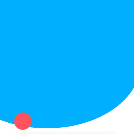
Правила сайта
Вопрос ответ
Служба поддержки
Политика конфиденциальности
Купи север - уникальный сервис объявлений для частных лиц
и организаций в рамках нашего севера.
Не нашел нужную вещь или услугу в каталоге? Оставь запрос
оператору. Мы сами найдем все, что нужно. Тебе остается
только ждать звонка.