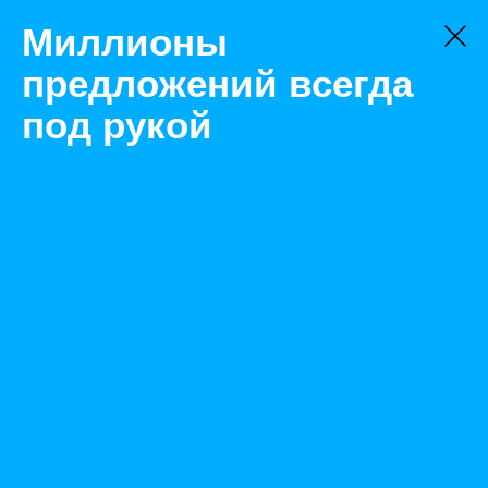
Миллионы
предложений всегда
под рукой
Товары
Тормозная система
Тверь
Щит грязезащитный Ф140 Тонар
Назад
Размещено May 21, 2021 8:50:01 AM
Просмотры: 465
Телефон: 0