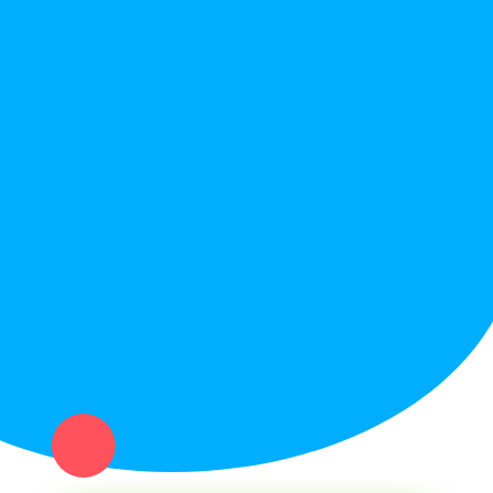
Правила сайта
Вопрос ответ
Служба поддержки
Политика конфиденциальности
Купи север - уникальный сервис объявлений для частных лиц
и организаций в рамках нашего севера.
Не нашел нужную вещь или услугу в каталоге? Оставь запрос
оператору. Мы сами найдем все, что нужно. Тебе остается
только ждать звонка.