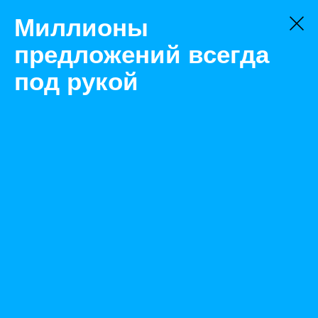
Миллионы
предложений всегда
под рукой
Не нашли, что искали?
Оставьте заявку на поиск
Фильтр
Цена:
ок
-
₽
Найденные объявления