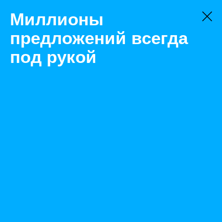
Миллионы
предложений всегда
под рукой
Не нашли, что искали?
Оставьте заявку на поиск
Фильтр
Цена:
ок
-
₽
Найденные объявления