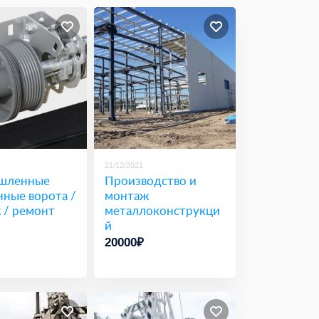
21/12/2021
шленные
Производство и
нные ворота /
монтаж
 / ремонт
металлоконструкци
й
20000₽