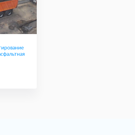
тирование
асфальтная