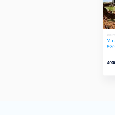
04/02
Уст
кол
400