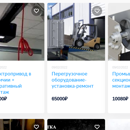
/2022
09/02/2022
09/02/2022
ктропривод в
Перегрузочное
Промы
ичии +
оборудование-
секцио
ративный
установка-ремонт
монтаж
таж
00₽
65000₽
10080₽