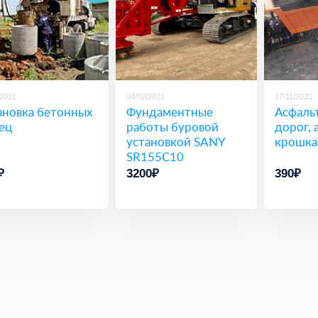
/2021
04/02/2021
17/11/2020
ановка бетонных
Фундаментные
Асфаль
ец
работы буровой
дорог, 
установкой SANY
крошка
SR155C10
₽
3200₽
390₽