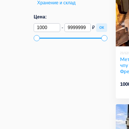
Хранение и склад
Цена:
ок
-
₽
21/12
Мет
чпу
Фре
100