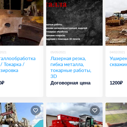
/2021
05/05/2021
04/02/2021
аллообработка
Лазерная резка,
Уширен
 / Токарка /
гибка металла,
скважи
зировка
токарные работы,
3D
0₽
Договорная цена
1200₽