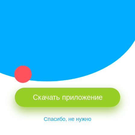
Купи север - уникальный сервис объявлений для частных лиц
и организаций в рамках нашего севера.
Не нашел нужную вещь или услугу в каталоге? Оставь запрос
оператору. Мы сами найдем все, что нужно. Тебе остается
только ждать звонка.
Скачать приложение
Спасибо, не нужно