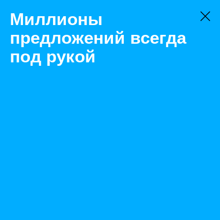
Миллионы
предложений всегда
под рукой
Не нашли, что искали?
Оставьте заявку на поиск
Фильтр
Цена:
ок
-
₽
Найденные объявления