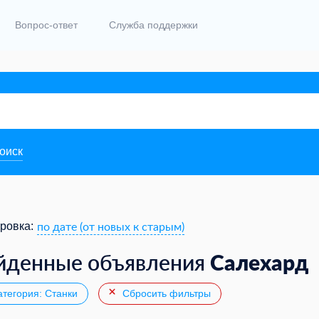
Вопрос-ответ
Служба поддержки
поиск
по дате (от новых к старым)
ровка:
Салехард
йденные объявления
тегория: Станки
Сбросить фильтры