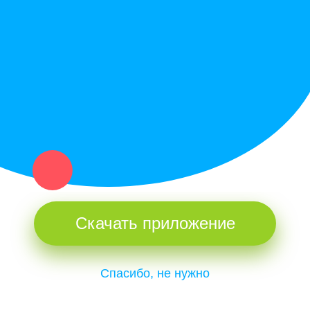
Купи север - уникальный сервис объявлений для частных лиц
и организаций в рамках нашего севера.
Не нашел нужную вещь или услугу в каталоге? Оставь запрос
оператору. Мы сами найдем все, что нужно. Тебе остается
только ждать звонка.
Скачать приложение
Спасибо, не нужно