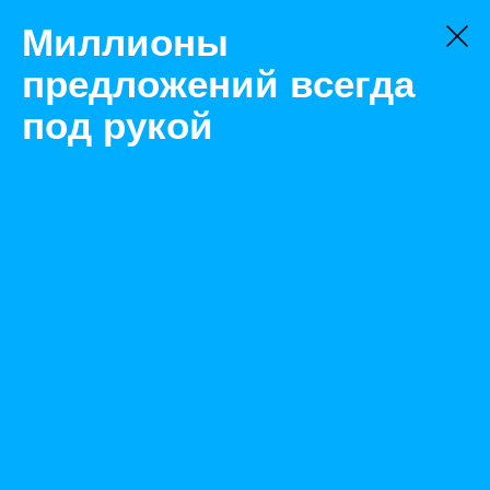
Миллионы
предложений всегда
под рукой
Не нашли, что искали?
Оставьте заявку на поиск
Фильтр
Цена:
ок
-
₽
Найденные объявления