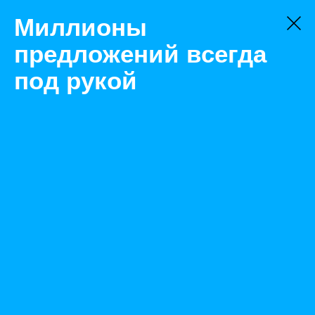
Миллионы
предложений всегда
под рукой
Товары
Смазочные материалы
Калининград
МеталлПлак Электра смазка для буров
Назад
Размещено Feb 27, 2023 8:23:12 AM
Просмотры: 382
Телефон: 0