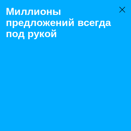
Миллионы
предложений всегда
под рукой
Не нашли, что искали?
Оставьте заявку на поиск
Фильтр
Цена:
ок
-
₽
Найденные объявления