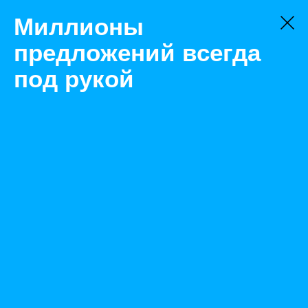
Миллионы
предложений всегда
под рукой
Товары
Быстровозводимые здания
Саратов
Пункт Газорегуляторный Блочный ПГБ-13-2Н(В)У1
Назад
Размещено Apr 28, 2023 7:47:36 AM
Просмотры: 347
Телефон: 0