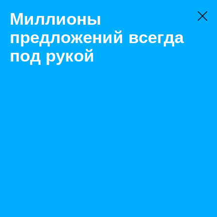
Миллионы
предложений всегда
под рукой
Не нашли, что искали?
Оставьте заявку на поиск
Фильтр
Цена:
ок
-
₽
Найденные объявления