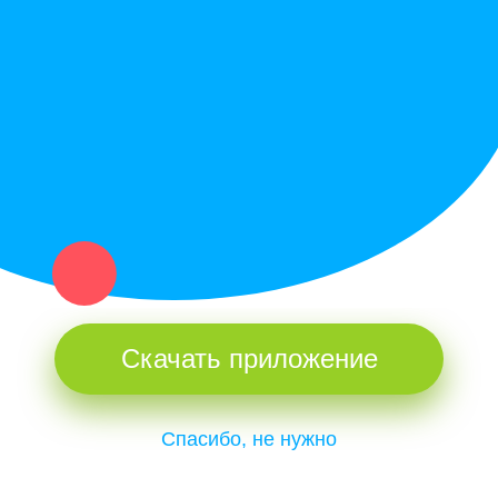
Купи север - уникальный сервис объявлений для частных лиц
и организаций в рамках нашего севера.
Не нашел нужную вещь или услугу в каталоге? Оставь запрос
оператору. Мы сами найдем все, что нужно. Тебе остается
только ждать звонка.
Скачать приложение
Спасибо, не нужно