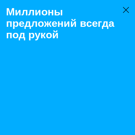
Миллионы
предложений всегда
под рукой
Товары
Станки
Саратов
Токарный станок с чпу Fanuc "CKE6150Z/1000"
Назад
Размещено Apr 8, 2021 7:47:21 AM
Просмотры: 390
Телефон: 0