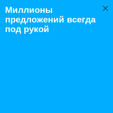
Миллионы
предложений всегда
под рукой
Не нашли, что искали?
Оставьте заявку на поиск
Фильтр
Цена:
ок
-
₽
Характеристики
Состояние: