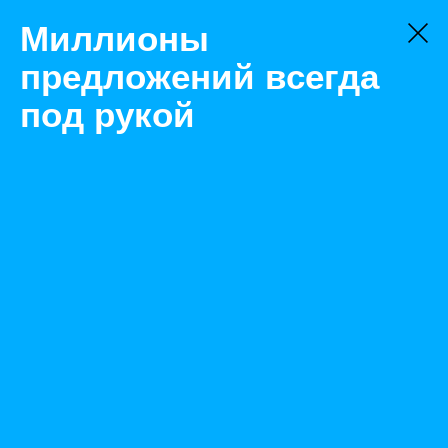
Миллионы
предложений всегда
под рукой
Товары
Станки
Саратов
Токарный станок с чпу Fanuc "CKE6150Z/1000"
Назад
Размещено Apr 8, 2021 7:47:21 AM
Просмотры: 389
Телефон: 0