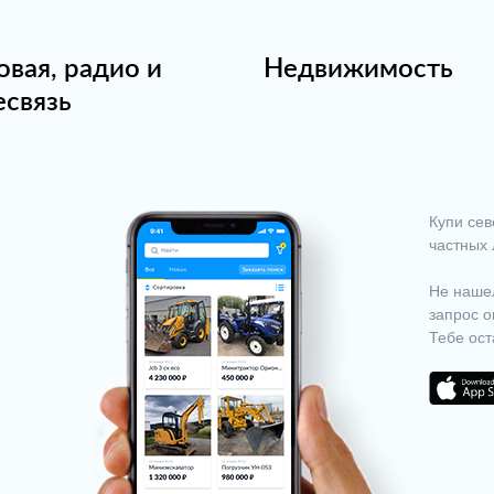
овая, радио и
Недвижимость
есвязь
Купи сев
частных 
Не нашел
запрос о
Тебе ост