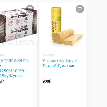
/2021
26/03/2021
A TERRA 34 PN
Утеплитель Isover
O
Теплый Дом твин
1250*610*50
915куб/упак)
5₽
900₽