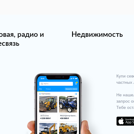
овая, радио и
Недвижимость
есвязь
Купи сев
частных 
Не нашел
запрос о
Тебе ост