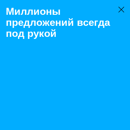
Миллионы
предложений всегда
под рукой
Не нашли, что искали?
Оставьте заявку на поиск
Фильтр
Цена:
ок
-
₽
Характеристики
Состояние: