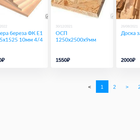
/2022
30/12/2021
26/08/2021
ера береза ФК Е1
ОСП
Доска з
5х1525 10мм 4/4
1250х2500х9мм
0₽
1550₽
2000₽
<
1
2
>