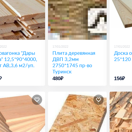
/2022
17/01/2022
17/01/2022
овагонка "Дары
Плита деревянная
Доска 
а" 12,5*90*4000,
ДВП 3,2мм
25*120
т АВ,3,6 м2/уп.
2750*1745 пр-во
Туринск
₽
480₽
156₽