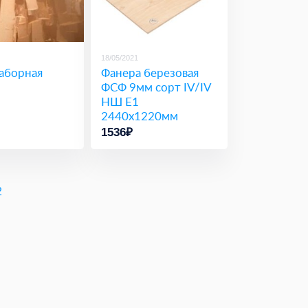
18/05/2021
аборная
Фанера березовая
ФСФ 9мм сорт IV/IV
НШ Е1
2440х1220мм
1536₽
2