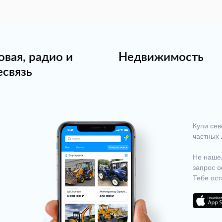
овая, радио и
Недвижимость
есвязь
Купи сев
частных 
Не нашел
запрос о
Тебе ост