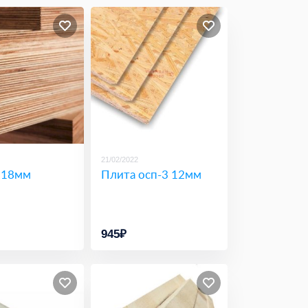
21/02/2022
 18мм
Плита осп-3 12мм
945₽