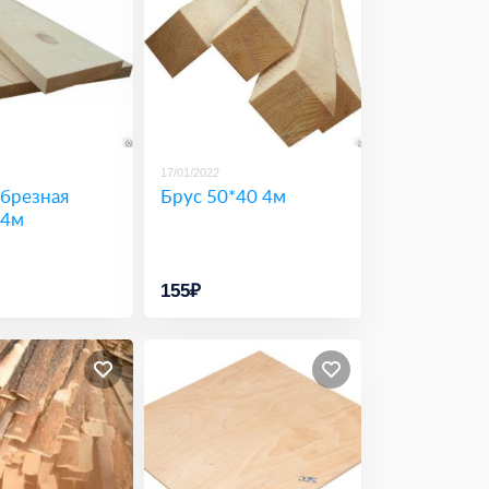
17/01/2022
обрезная
Брус 50*40 4м
 4м
155₽