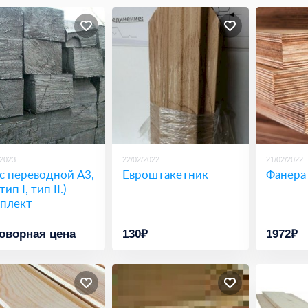
/2023
22/02/2022
21/02/2022
с переводной А3,
Евроштакетник
Фанера
тип I, тип II.)
плект
оворная цена
130₽
1972₽