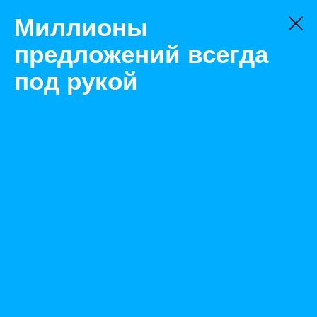
Миллионы
предложений всегда
под рукой
Не нашли, что искали?
Оставьте заявку на поиск
Фильтр
Цена:
ок
-
₽
Найденные объявления