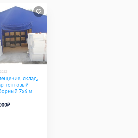
/2022
ещение, склад,
ар тентовый
борный 7х6 м
000₽