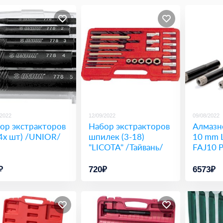
/2022
12/09/2022
09/08/2022
ор экстракторов
Набор экстракторов
Алмазн
 4х шт) /UNIOR/
шпилек (3-18)
10 mm L
"LICOTA" /Тайвань/
FAJ10 Р
₽
720₽
6573₽