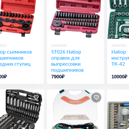
/2021
21/06/2021
26/02/2021
ор съемников
ST026 Набор
Набор
шипников
оправок для
инстру
едних ступиц
выпрессовки
TK-42
подшипников
00₽
7900₽
10000₽