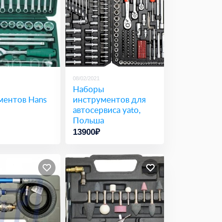
08/02/2021
Наборы
ментов Hans
инструментов для
автосервиса yato,
Польша
13900₽