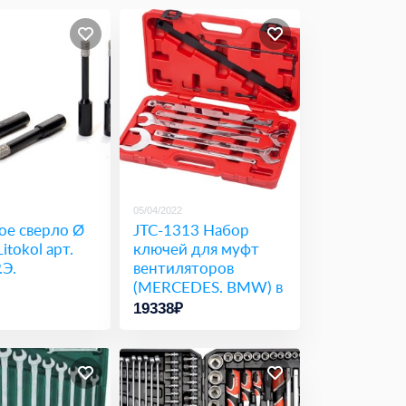
05/04/2022
ое сверло Ø
JTC-1313 Набор
itokol арт.
ключей для муфт
.Э.
вентиляторов
(MERCEDES. BMW) в
кейсе JTC/1
19338₽