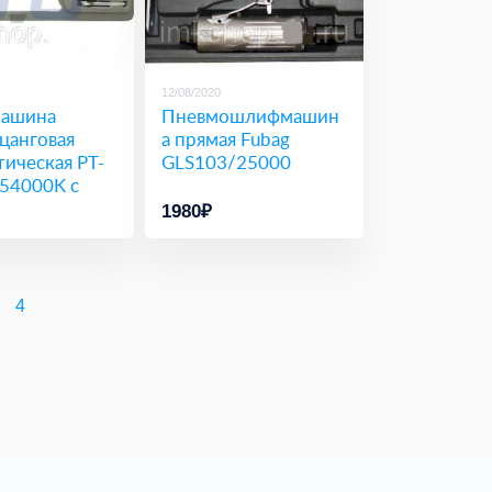
12/08/2020
ашина
Пневмошлифмашин
цанговая
а прямая Fubag
ическая PT-
GLS103/25000
4000K с
м
1980₽
4