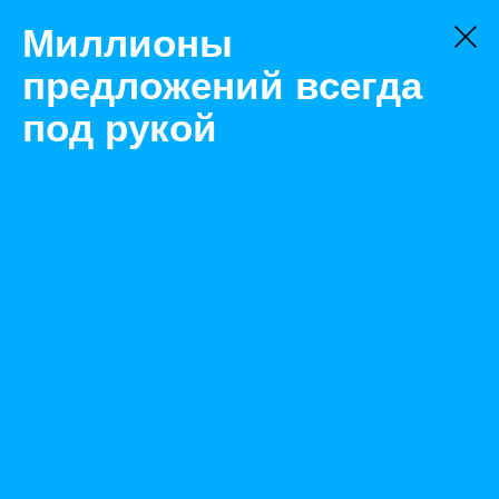
Миллионы
предложений всегда
под рукой
Не нашли, что искали?
Оставьте заявку на поиск
Фильтр
Цена:
ок
-
₽
Найденные объявления