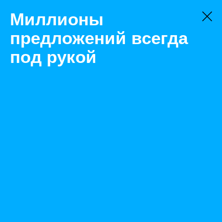
Миллионы
предложений всегда
под рукой
Не нашли, что искали?
Оставьте заявку на поиск
Фильтр
Цена:
ок
-
₽
Найденные объявления