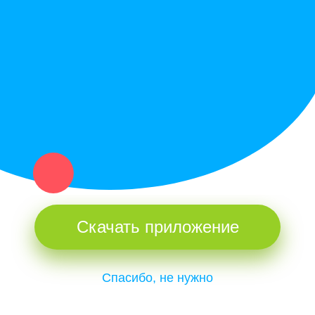
Купи север - уникальный сервис объявлений для частных лиц
и организаций в рамках нашего севера.
Не нашел нужную вещь или услугу в каталоге? Оставь запрос
оператору. Мы сами найдем все, что нужно. Тебе остается
только ждать звонка.
Скачать приложение
Спасибо, не нужно