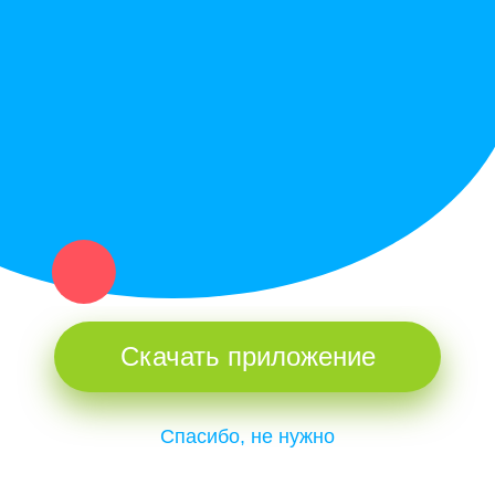
Купи север - уникальный сервис объявлений для частных лиц
и организаций в рамках нашего севера.
Не нашел нужную вещь или услугу в каталоге? Оставь запрос
оператору. Мы сами найдем все, что нужно. Тебе остается
только ждать звонка.
Скачать приложение
Спасибо, не нужно