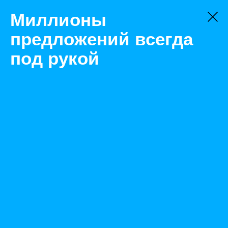
Миллионы
предложений всегда
под рукой
Не нашли, что искали?
Оставьте заявку на поиск
Фильтр
Цена:
ок
-
₽
Найденные объявления