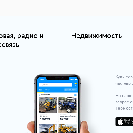
овая, радио и
Недвижимость
есвязь
Купи сев
частных 
Не нашел
запрос о
Тебе ост