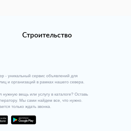
Строительство
ер - уникальный сервис объявлений для
лиц и организаций в рамках нашего севера.
 нужную вещь или услугу в каталоге? Оставь
ператору. Мы сами найдем все, что нужно.
ается только ждать звонка.