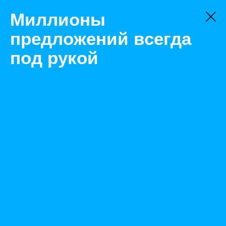
Миллионы
предложений всегда
под рукой
Не нашли, что искали?
Оставьте заявку на поиск
Фильтр
Цена:
ок
-
₽
Найденные объявления