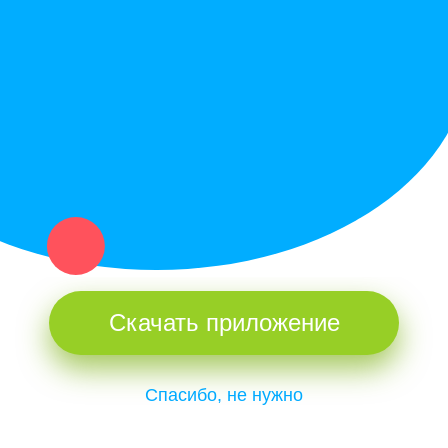
Купи север - уникальный сервис объявлений для частных лиц
и организаций в рамках нашего севера.
Не нашел нужную вещь или услугу в каталоге? Оставь запрос
оператору. Мы сами найдем все, что нужно. Тебе остается
только ждать звонка.
Скачать приложение
Спасибо, не нужно