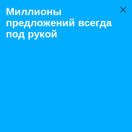
Миллионы
предложений всегда
под рукой
Не нашли, что искали?
Оставьте заявку на поиск
Фильтр
Цена:
ок
-
₽
Найденные объявления