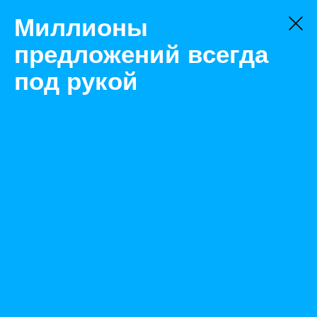
Миллионы
предложений всегда
под рукой
Не нашли, что искали?
Оставьте заявку на поиск
Фильтр
Цена:
ок
-
₽
Найденные объявления