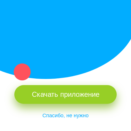
Купи север - уникальный сервис объявлений для частных лиц
и организаций в рамках нашего севера.
Не нашел нужную вещь или услугу в каталоге? Оставь запрос
оператору. Мы сами найдем все, что нужно. Тебе остается
только ждать звонка.
Скачать приложение
Спасибо, не нужно