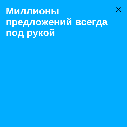
Миллионы
предложений всегда
под рукой
Не нашли, что искали?
Оставьте заявку на поиск
Фильтр
Цена:
ок
-
₽
Найденные объявления