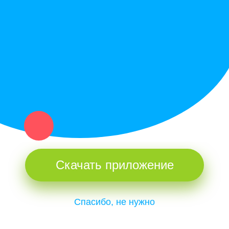
Купи север - уникальный сервис объявлений для частных лиц
и организаций в рамках нашего севера.
Не нашел нужную вещь или услугу в каталоге? Оставь запрос
оператору. Мы сами найдем все, что нужно. Тебе остается
только ждать звонка.
Скачать приложение
Спасибо, не нужно