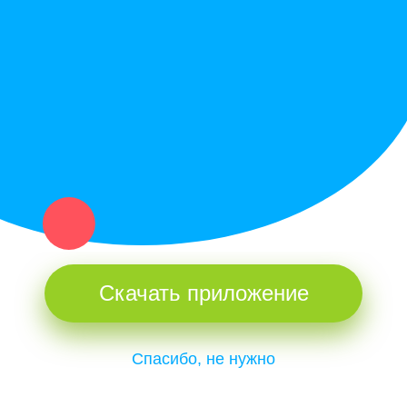
Купи север - уникальный сервис объявлений для частных лиц
и организаций в рамках нашего севера.
Не нашел нужную вещь или услугу в каталоге? Оставь запрос
оператору. Мы сами найдем все, что нужно. Тебе остается
только ждать звонка.
Скачать приложение
Спасибо, не нужно