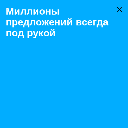
Миллионы
предложений всегда
под рукой
Не нашли, что искали?
Оставьте заявку на поиск
Фильтр
Цена:
ок
-
₽
Найденные объявления