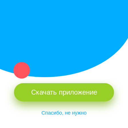
Купи север - уникальный сервис объявлений для частных лиц
и организаций в рамках нашего севера.
Не нашел нужную вещь или услугу в каталоге? Оставь запрос
оператору. Мы сами найдем все, что нужно. Тебе остается
только ждать звонка.
Скачать приложение
Спасибо, не нужно