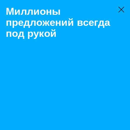
Миллионы
предложений всегда
под рукой
Не нашли, что искали?
Оставьте заявку на поиск
Фильтр
Цена:
ок
-
₽
Найденные объявления