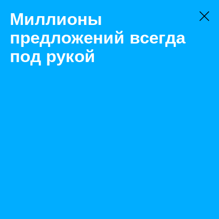
Миллионы
предложений всегда
под рукой
Не нашли, что искали?
Оставьте заявку на поиск
Фильтр
Цена:
ок
-
₽
Найденные объявления