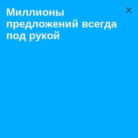
Миллионы
предложений всегда
под рукой
Не нашли, что искали?
Оставьте заявку на поиск
Фильтр
Цена:
ок
-
₽
Найденные объявления