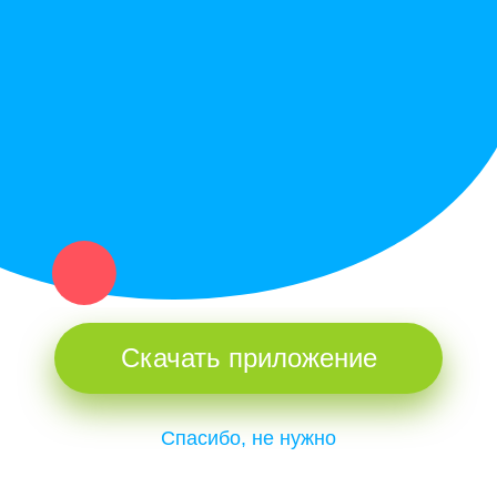
Купи север - уникальный сервис объявлений для частных лиц
и организаций в рамках нашего севера.
Не нашел нужную вещь или услугу в каталоге? Оставь запрос
оператору. Мы сами найдем все, что нужно. Тебе остается
только ждать звонка.
Скачать приложение
Спасибо, не нужно