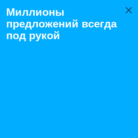
Миллионы
предложений всегда
под рукой
Не нашли, что искали?
Оставьте заявку на поиск
Фильтр
Цена:
ок
-
₽
Найденные объявления