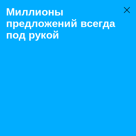
Миллионы
предложений всегда
под рукой
Не нашли, что искали?
Оставьте заявку на поиск
Фильтр
Цена:
ок
-
₽
Найденные объявления