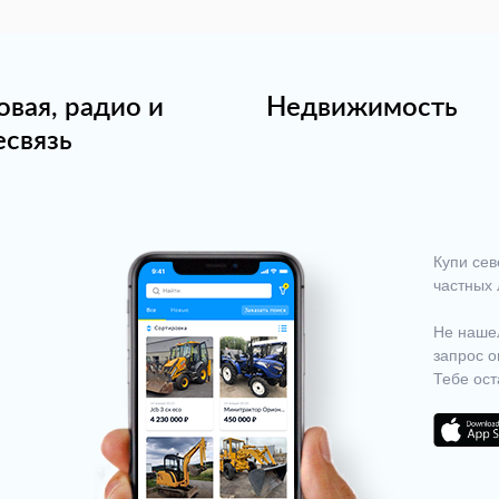
овая, радио и
Недвижимость
есвязь
Купи сев
частных 
Не нашел
запрос о
Тебе ост