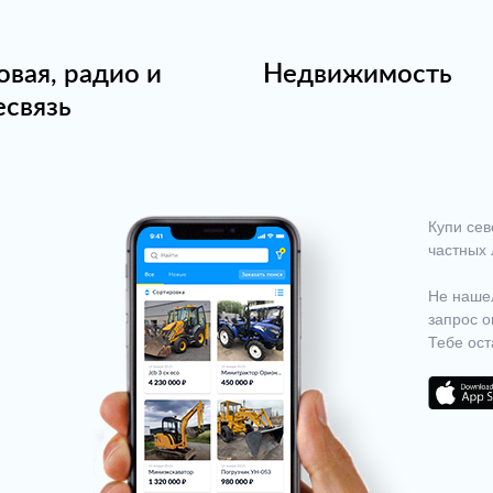
овая, радио и
Недвижимость
есвязь
Купи сев
частных 
Не нашел
запрос о
Тебе ост