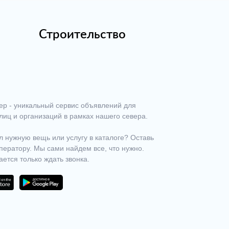
Строительство
ер - уникальный сервис объявлений для
лиц и организаций в рамках нашего севера.
 нужную вещь или услугу в каталоге? Оставь
ператору. Мы сами найдем все, что нужно.
ается только ждать звонка.