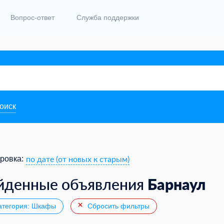
Вопрос-ответ
Служба поддержки
поиск
по дате (от новых к старым)
ровка:
Барнаул
йденные объявления
тегория: Шкафы
Сбросить фильтры