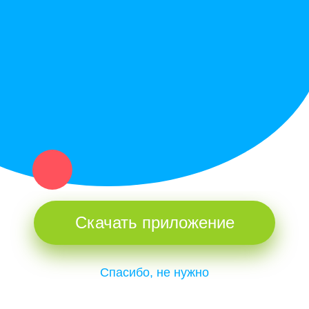
Купи север - уникальный сервис объявлений для частных лиц
и организаций в рамках нашего севера.
Не нашел нужную вещь или услугу в каталоге? Оставь запрос
оператору. Мы сами найдем все, что нужно. Тебе остается
только ждать звонка.
Скачать приложение
Спасибо, не нужно