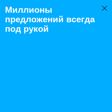
Миллионы
предложений всегда
под рукой
Не нашли, что искали?
Оставьте заявку на поиск
Фильтр
Цена:
ок
-
₽
Найденные объявления