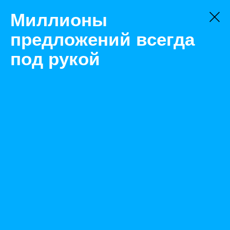
Миллионы
предложений всегда
под рукой
Не нашли, что искали?
Оставьте заявку на поиск
Фильтр
Цена:
ок
-
₽
Найденные объявления