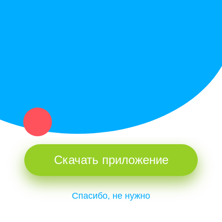
Купи север - уникальный сервис объявлений для частных лиц
и организаций в рамках нашего севера.
Не нашел нужную вещь или услугу в каталоге? Оставь запрос
оператору. Мы сами найдем все, что нужно. Тебе остается
только ждать звонка.
Скачать приложение
Спасибо, не нужно