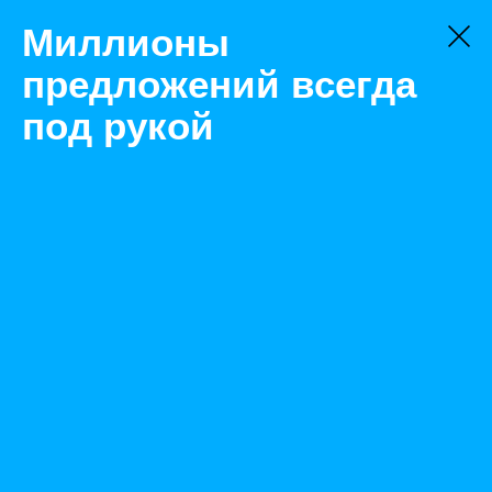
Миллионы
предложений всегда
под рукой
Не нашли, что искали?
Оставьте заявку на поиск
Фильтр
Цена:
ок
-
₽
Найденные объявления