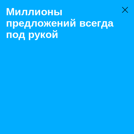
Миллионы
предложений всегда
под рукой
Не нашли, что искали?
Оставьте заявку на поиск
Фильтр
Цена:
ок
-
₽
Найденные объявления