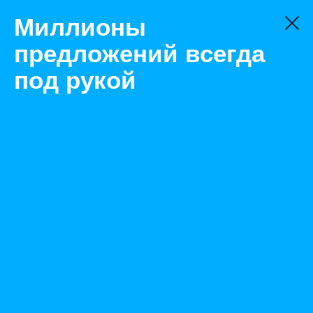
Миллионы
предложений всегда
под рукой
Не нашли, что искали?
Оставьте заявку на поиск
Фильтр
Цена:
ок
-
₽
Найденные объявления