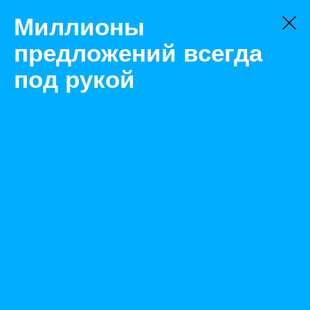
Миллионы
предложений всегда
под рукой
Не нашли, что искали?
Оставьте заявку на поиск
Фильтр
Цена:
ок
-
₽
Найденные объявления