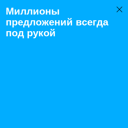
Миллионы
предложений всегда
под рукой
Не нашли, что искали?
Оставьте заявку на поиск
Фильтр
Цена:
ок
-
₽
Найденные объявления