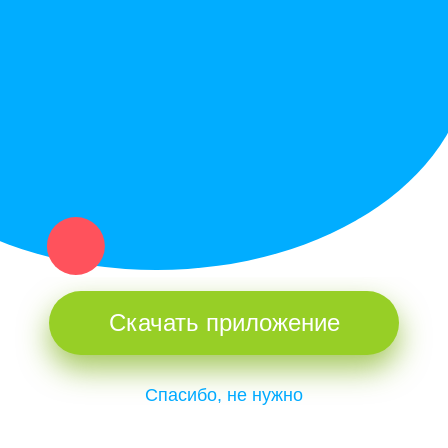
Купи север - уникальный сервис объявлений для частных лиц
и организаций в рамках нашего севера.
Не нашел нужную вещь или услугу в каталоге? Оставь запрос
оператору. Мы сами найдем все, что нужно. Тебе остается
только ждать звонка.
Скачать приложение
Спасибо, не нужно