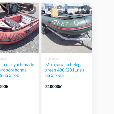
/2020
25/09/2020
ка пвх yachtmarin
Мотолодка beluga
отором honda
green 430 (2011г.в.)
5 на 3 год
на 3 года
000₽
210000₽