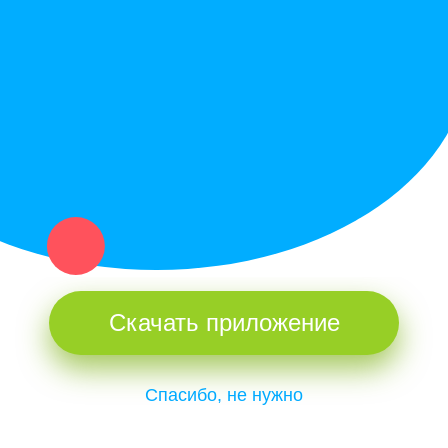
Купи север - уникальный сервис объявлений для частных лиц
и организаций в рамках нашего севера.
Не нашел нужную вещь или услугу в каталоге? Оставь запрос
оператору. Мы сами найдем все, что нужно. Тебе остается
только ждать звонка.
Скачать приложение
Спасибо, не нужно