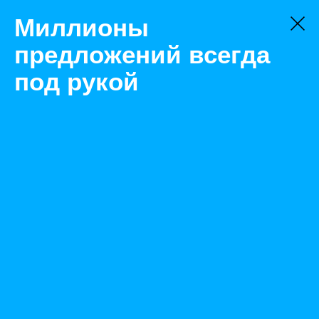
Миллионы
предложений всегда
под рукой
Не нашли, что искали?
Оставьте заявку на поиск
Фильтр
Цена:
ок
-
₽
Найденные объявления