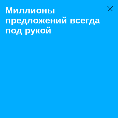
Миллионы
предложений всегда
под рукой
Не нашли, что искали?
Оставьте заявку на поиск
Фильтр
Цена:
ок
-
₽
Найденные объявления