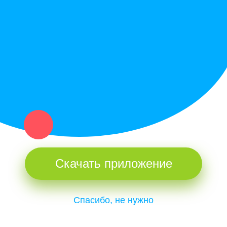
Купи север - уникальный сервис объявлений для частных лиц
и организаций в рамках нашего севера.
Не нашел нужную вещь или услугу в каталоге? Оставь запрос
оператору. Мы сами найдем все, что нужно. Тебе остается
только ждать звонка.
Скачать приложение
Спасибо, не нужно