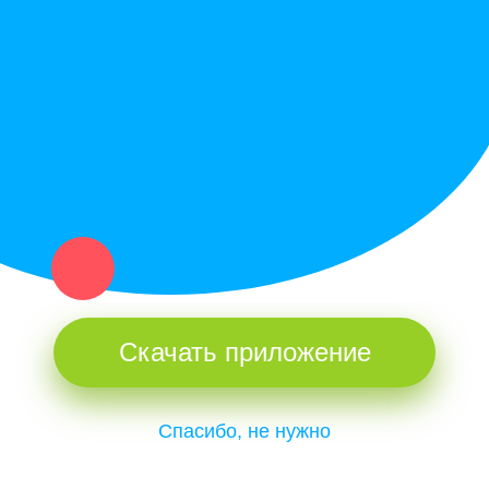
Купи север - уникальный сервис объявлений для частных лиц
и организаций в рамках нашего севера.
Не нашел нужную вещь или услугу в каталоге? Оставь запрос
оператору. Мы сами найдем все, что нужно. Тебе остается
только ждать звонка.
Скачать приложение
Спасибо, не нужно