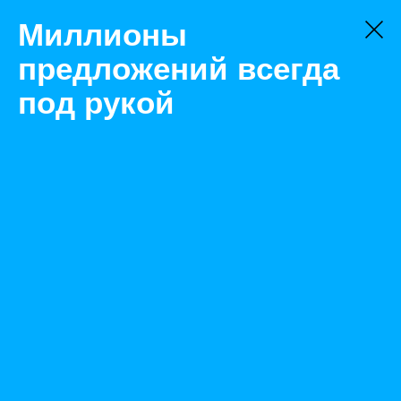
Миллионы
предложений всегда
под рукой
Не нашли, что искали?
Оставьте заявку на поиск
Фильтр
Цена:
ок
-
₽
Найденные объявления