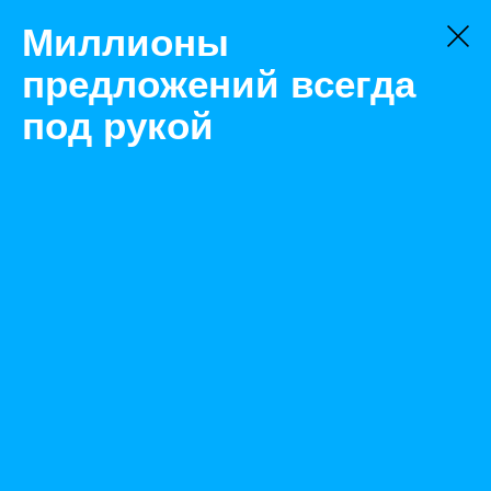
Миллионы
предложений всегда
под рукой
Не нашли, что искали?
Оставьте заявку на поиск
Фильтр
Цена:
ок
-
₽
Найденные объявления